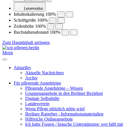
Lesemodus
Inhaltsskalierung
100
%
Schriftgröße
100
%
Zeilenhöhe
100
%
Buchstabenabstand
100
%
Zum Hauptinhalt springen
Menü
Aktuelles
Aktuelle Nachrichten
Archiv
Für pflegende Angehörige
Pflegende Angehörige – Wissen
Gruppenangebote in den Berliner Bezirken
Digitale Selbsthilfe
Landesverein
Wenn Pflege plötzlich nötig wird
Berliner Ratgeber - Informationsmaterialien
Hilfreiche Onlineangebote
Ich habe Fragen / brauche Unterstützung: wer hilft mir