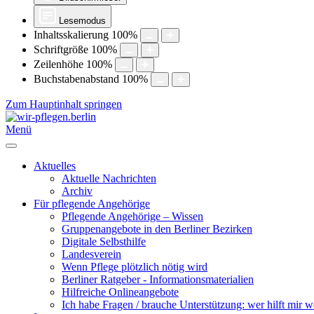
Lesemodus
Inhaltsskalierung
100
%
Schriftgröße
100
%
Zeilenhöhe
100
%
Buchstabenabstand
100
%
Zum Hauptinhalt springen
Menü
Aktuelles
Aktuelle Nachrichten
Archiv
Für pflegende Angehörige
Pflegende Angehörige – Wissen
Gruppenangebote in den Berliner Bezirken
Digitale Selbsthilfe
Landesverein
Wenn Pflege plötzlich nötig wird
Berliner Ratgeber - Informationsmaterialien
Hilfreiche Onlineangebote
Ich habe Fragen / brauche Unterstützung: wer hilft mir w