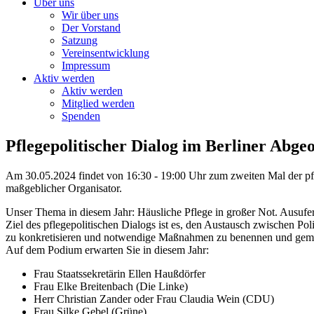
Über uns
Wir über uns
Der Vorstand
Satzung
Vereinsentwicklung
Impressum
Aktiv werden
Aktiv werden
Mitglied werden
Spenden
Pflegepolitischer Dialog im Berliner Abg
Am 30.05.2024 findet von 16:30 - 19:00 Uhr zum zweiten Mal der pfl
maßgeblicher Organisator.
Unser Thema in diesem Jahr: Häusliche Pflege in großer Not. Ausufe
Ziel des pflegepolitischen Dialogs ist es, den Austausch zwischen P
zu konkretisieren und notwendige Maßnahmen zu benennen und geme
Auf dem Podium erwarten Sie in diesem Jahr:
Frau Staatssekretärin Ellen Haußdörfer
Frau Elke Breitenbach (Die Linke)
Herr Christian Zander oder Frau Claudia Wein (CDU)
Frau Silke Gebel (Grüne)