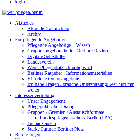
login
Aktuelles
Aktuelle Nachrichten
Archiv
Für pflegende Angehörige
Pflegende Angehörige – Wissen
Gruppenangebote in den Berliner Bezirken
Digitale Selbsthilfe
Landesverein
Wenn Pflege plötzlich nötig wird
Berliner Ratgeber - Informationsmaterialien
Hilfreiche Onlineangebote
Ich habe Fragen / brauche Unterstützung: wer hilft mir
weiter
Interessenvertretung
Unser Engagement
Pflegepolitischer Dialog
Gruppen / Gremien / Austauschformate
Landespflegeausschuss Berlin (LPA)
Fachaustausch
Starke Partner: Berliner Netz
Befragungen