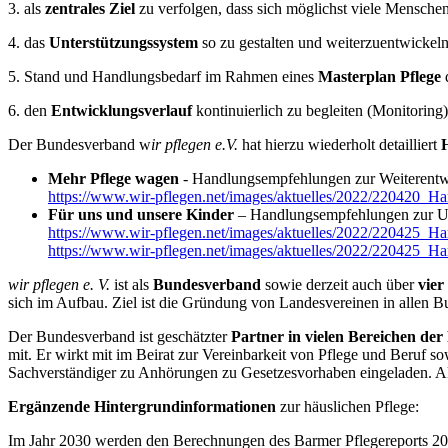
3. als
zentrales Ziel
zu verfolgen, dass sich möglichst viele Mensch
4. das
Unterstützungssystem
so zu gestalten und weiterzuentwickeln
5. Stand und Handlungsbedarf im Rahmen eines
Masterplan Pflege
d
6. den
Entwicklungsverlauf
kontinuierlich zu begleiten (Monitoring
Der Bundesverband w
ir pflegen e.V.
hat hierzu wiederholt detailliert
Mehr Pflege wagen
- Handlungsempfehlungen zur Weiterentwi
https://www.wir-pflegen.net/images/aktuelles/2022/220420_
Für uns und unsere Kinder
– Handlungsempfehlungen zur Unt
https://www.wir-pflegen.net/images/aktuelles/2022/220425_H
https://www.wir-pflegen.net/images/aktuelles/2022/220425_H
wir pflegen e. V.
ist als
Bundesverband
sowie derzeit auch über
vier
sich im Aufbau. Ziel ist die Gründung von Landesvereinen in allen B
Der Bundesverband ist geschätzter
Partner in vielen Bereichen der 
mit. Er wirkt mit im Beirat zur Vereinbarkeit von Pflege und Beruf s
Sachverständiger zu Anhörungen zu Gesetzesvorhaben eingeladen. Aktu
Ergänzende Hintergrundinformationen
zur häuslichen Pflege:
Im Jahr 2030 werden den Berechnungen des Barmer Pflegereports 2021 