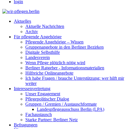
login
Aktuelles
Aktuelle Nachrichten
Archiv
Für pflegende Angehörige
Pflegende Angehörige – Wissen
Gruppenangebote in den Berliner Bezirken
Digitale Selbsthilfe
Landesverein
Wenn Pflege plötzlich nötig wird
Berliner Ratgeber - Informationsmaterialien
Hilfreiche Onlineangebote
Ich habe Fragen / brauche Unterstützung: wer hilft mir
weiter
Interessenvertretung
Unser Engagement
Pflegepolitischer Dialog
Gruppen / Gremien / Austauschformate
Landespflegeausschuss Berlin (LPA)
Fachaustausch
Starke Partner: Berliner Netz
Befragungen