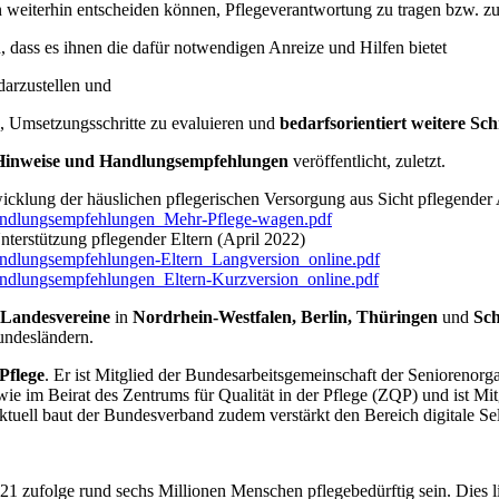
en weiterhin entscheiden können, Pflegeverantwortung zu tragen bzw.
, dass es ihnen die dafür notwendigen Anreize und Hilfen bietet
arzustellen und
), Umsetzungsschritte zu evaluieren und
bedarfsorientiert weitere Sch
Hinweise und Handlungsempfehlungen
veröffentlicht, zuletzt.
cklung der häuslichen pflegerischen Versorgung aus Sicht pflegender
Handlungsempfehlungen_Mehr-Pflege-wagen.pdf
erstützung pflegender Eltern (April 2022)
andlungsempfehlungen-Eltern_Langversion_online.pdf
andlungsempfehlungen_Eltern-Kurzversion_online.pdf
 Landesvereine
in
Nordrhein-Westfalen, Berlin, Thüringen
und
Sch
undesländern.
Pflege
. Er ist Mitglied der Bundesarbeitsgemeinschaft der Seniorenor
owie im Beirat des Zentrums für Qualität in der Pflege (ZQP) und ist M
ell baut der Bundesverband zudem verstärkt den Bereich digitale Selb
zufolge rund sechs Millionen Menschen pflegebedürftig sein. Dies lie