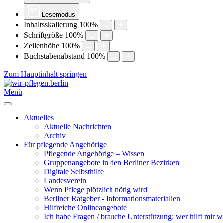
Lesemodus
Inhaltsskalierung
100
%
Schriftgröße
100
%
Zeilenhöhe
100
%
Buchstabenabstand
100
%
Zum Hauptinhalt springen
Menü
Aktuelles
Aktuelle Nachrichten
Archiv
Für pflegende Angehörige
Pflegende Angehörige – Wissen
Gruppenangebote in den Berliner Bezirken
Digitale Selbsthilfe
Landesverein
Wenn Pflege plötzlich nötig wird
Berliner Ratgeber - Informationsmaterialien
Hilfreiche Onlineangebote
Ich habe Fragen / brauche Unterstützung: wer hilft mir w