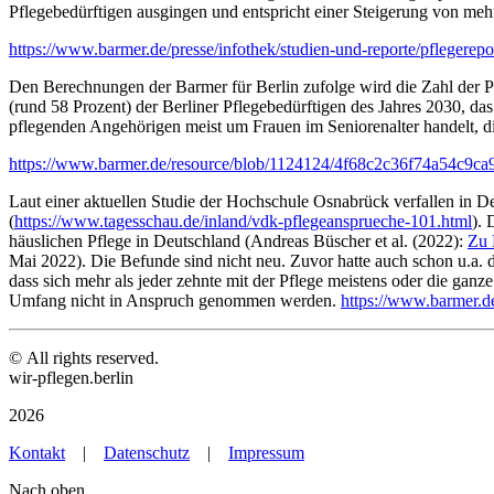
Pflegebedürftigen ausgingen und entspricht einer Steigerung von mehr
https://www.barmer.de/presse/infothek/studien-und-reporte/pflegerep
Den Berechnungen der Barmer für Berlin zufolge wird die Zahl der 
(rund 58 Prozent) der Berliner Pflegebedürftigen des Jahres 2030, da
pflegenden Angehörigen meist um Frauen im Seniorenalter handelt, die
https://www.barmer.de/resource/blob/1124124/4f68c2c36f74a54c9ca9
Laut einer aktuellen Studie der Hochschule Osnabrück verfallen in 
(
https://www.tagesschau.de/inland/vdk-pflegeansprueche-101.html
). 
häuslichen Pflege in Deutschland (Andreas Büscher et al. (2022):
Zu 
Mai 2022). Die Befunde sind nicht neu. Zuvor hatte auch schon u.a. 
dass sich mehr als jeder zehnte mit der Pflege meistens oder die ganz
Umfang nicht in Anspruch genommen werden.
https://www.barmer.de
© All rights reserved.
wir-pflegen.berlin
2026
Kontakt
|
Datenschutz
|
Impressum
Nach oben