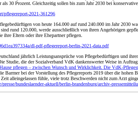
 als 30 Prozent. Gleichzeitig sollen bis zum Jahr 2030 bei konservati
ort/pflegereport-2021-361296
Pflegebedürftigen von heute 164.000 auf rund 240.000 im Jahr 2030 wa
s sind rund 120.000, werde ausschließlich von ihren Angehörigen gepfle
 ihre Eltern oder ihre Ehepartner pflegen.
6d1ea397334a/dl-pdf-pflegereport-berlin-2021-data.pdf
Deutschland jährlich Leistungsansprüche von Pflegebedürftigen und ih
Die Studie, die der Sozialverband VdK dankenswerter Weise in Auftrag g
Hause pflegen – zwischen Wunsch und Wirklichkeit. Die VdK-Pflegestu
die Barmer bei der Vorstellung des Pflegereports 2019 über die hohen 
e Zeit alleingelassen fühle, viele trotz Beschwerden nicht zum Arzt gi
/presse/bundeslaender-aktuell/berlin-brandenburg/archiv-pressemitte