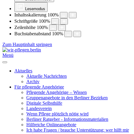
Lesemodus
Inhaltsskalierung
100
%
Schriftgröße
100
%
Zeilenhöhe
100
%
Buchstabenabstand
100
%
Zum Hauptinhalt springen
Menü
Aktuelles
Aktuelle Nachrichten
Archiv
Für pflegende Angehörige
Pflegende Angehörige – Wissen
Gruppenangebote in den Berliner Bezirken
Digitale Selbsthilfe
Landesverein
Wenn Pflege plötzlich nötig wird
Berliner Ratgeber - Informationsmaterialien
Hilfreiche Onlineangebote
Ich habe Fragen / brauche Unterstützung: wer hilft mir