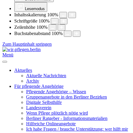
Lesemodus
Inhaltsskalierung
100
%
Schriftgröße
100
%
Zeilenhöhe
100
%
Buchstabenabstand
100
%
Zum Hauptinhalt springen
Menü
Aktuelles
Aktuelle Nachrichten
Archiv
Für pflegende Angehörige
Pflegende Angehörige – Wissen
Gruppenangebote in den Berliner Bezirken
Digitale Selbsthilfe
Landesverein
Wenn Pflege plötzlich nötig wird
Berliner Ratgeber - Informationsmaterialien
Hilfreiche Onlineangebote
Ich habe Fragen / brauche Unterstützung: wer hilft mir