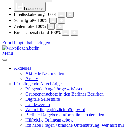
Lesemodus
Inhaltsskalierung
100
%
Schriftgröße
100
%
Zeilenhöhe
100
%
Buchstabenabstand
100
%
Zum Hauptinhalt springen
Menü
Aktuelles
Aktuelle Nachrichten
Archiv
Für pflegende Angehörige
Pflegende Angehörige – Wissen
Gruppenangebote in den Berliner Bezirken
Digitale Selbsthilfe
Landesverein
Wenn Pflege plötzlich nötig wird
Berliner Ratgeber - Informationsmaterialien
Hilfreiche Onlineangebote
Ich habe Fragen / brauche Unterstützung: wer hilft mir