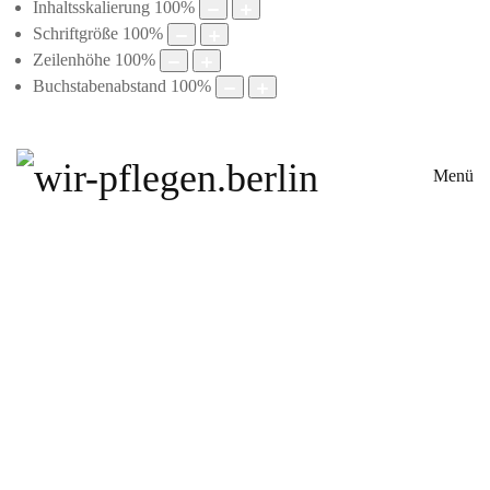
Inhaltsskalierung
100
%
Schriftgröße
100
%
Zeilenhöhe
100
%
Buchstabenabstand
100
%
Menü
Aktuelles
Aktuelle Nachrichten
Archiv
Für pflegende Angehörige
Pflegende Angehörige – Wissen
Gruppenangebote in den Berliner Bezirken