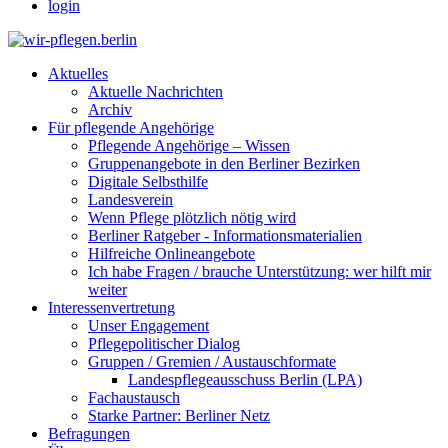
login
Aktuelles
Aktuelle Nachrichten
Archiv
Für pflegende Angehörige
Pflegende Angehörige – Wissen
Gruppenangebote in den Berliner Bezirken
Digitale Selbsthilfe
Landesverein
Wenn Pflege plötzlich nötig wird
Berliner Ratgeber - Informationsmaterialien
Hilfreiche Onlineangebote
Ich habe Fragen / brauche Unterstützung: wer hilft mir
weiter
Interessenvertretung
Unser Engagement
Pflegepolitischer Dialog
Gruppen / Gremien / Austauschformate
Landespflegeausschuss Berlin (LPA)
Fachaustausch
Starke Partner: Berliner Netz
Befragungen