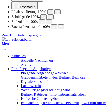
Lesemodus
Inhaltsskalierung
100
%
Schriftgröße
100
%
Zeilenhöhe
100
%
Buchstabenabstand
100
%
Zum Hauptinhalt springen
Menü
Aktuelles
Aktuelle Nachrichten
Archiv
Für pflegende Angehörige
Pflegende Angehörige – Wissen
Gruppenangebote in den Berliner Bezirken
Digitale Selbsthilfe
Landesverein
Wenn Pflege plötzlich nötig wird
Berliner Ratgeber - Informationsmaterialien
Hilfreiche Onlineangebote
Ich habe Fragen / brauche Unterstützung: wer hilft mir w